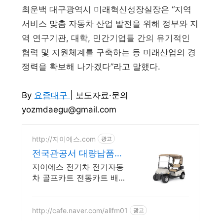
최운백 대구광역시 미래혁신성장실장은 “지역
서비스 맞춤 자동차 산업 발전을 위해 정부와 지
역 연구기관, 대학, 민간기업들 간의 유기적인
협력 및 지원체계를 구축하는 등 미래산업의 경
쟁력을 확보해 나가겠다”라고 말했다.
By
요즘대구
| 보도자료
·
문의
yozmdaegu@gmail.com
http://지이에스.com
광고
전국관공서 대량납품업
체 지역축제행사임대
지이에스 전기차 전기자동
차 골프카트 전동카트 배터
리카 전기오토바이 판매및
수리전문
http://cafe.naver.com/allfm01
광고