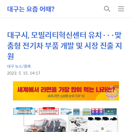
대구는 요즘 어때?
검
메
색
뉴
대구시, 모빌리티혁신센터 유치···맞
상
본
문
세
춤형 전기차 부품 개발 및 시장 진출 지
제
컨
원
목
텐
대구 뉴스/경제
츠
2023. 5. 15. 14:17
본
문