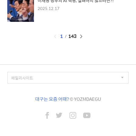
이재명 정부의 AI 혁명, 실패하지 않으려면?!
2025.12.17
페
1
143
이
징
대구는 요즘 어때?
© YOZMDAEGU