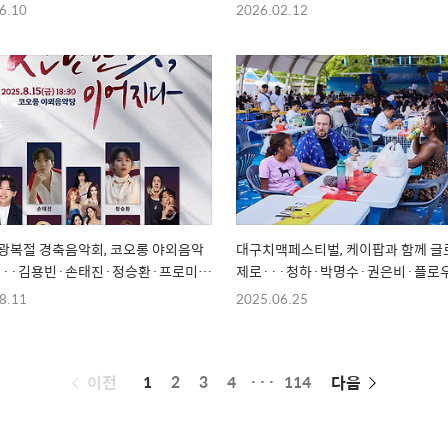
6.10
2026.02.12
광복절 경축음악회, 코오롱 야외음악
대구치맥페스티벌, 케이팝과 함께 글
···김용빈·손태진·정승환·프로미스
제로···청하·박명수·권은비·플로
딘·닛몰캐쉬·윤도현밴드
8.11
2025.06.25
페
이전
1
2
3
4
···
114
다음
이
징