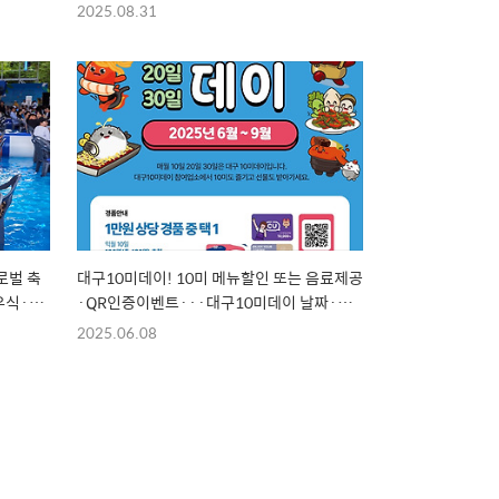
2025.08.31
로벌 축
대구10미데이! 10미 메뉴할인 또는 음료제공
우식·딘
·QR인증이벤트···대구10미데이 날짜·참
여 음식점은?
2025.06.08