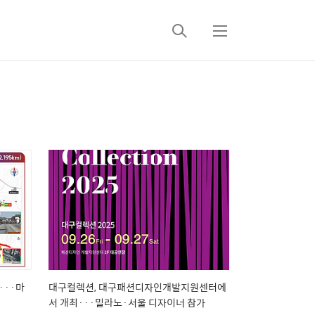
검
메
색
뉴
···마
대구컬렉션, 대구패션디자인개발지원센터에
서 개최···밀라노·서울 디자이너 참가