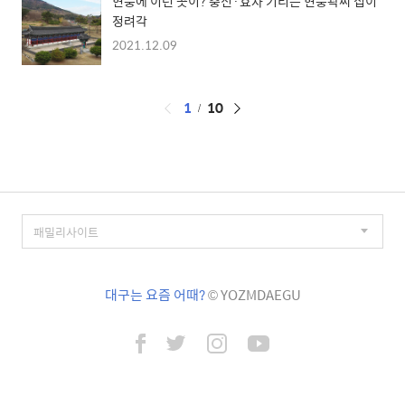
현풍에 이런 곳이? 충신·효자 기리는 현풍곽씨 십이
정려각
2021.12.09
페
1
10
이
징
대구는 요즘 어때?
© YOZMDAEGU