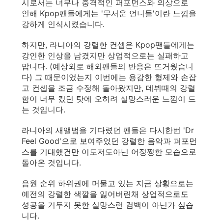
시로서는 너무나 충격적인 퍼포먼스와 의상으로
인해 Kpop팬들에게는 '무서운 언니들'이란 느낌을
강하게 인식시켰습니다.
하지만, 라니아의 강렬한 컨셉은 Kpop팬들에게는
강인한 인상을 남겼지만 상업적으로는 실패하고
맙니다. (예상외로 해외팬들의 반응은 뜨거웠습니
다) 그 때문이었는지 이번에는 용감한 형제와 손잡
고 컨셉을 조금 수정해 돌아왔지만, 데뷔때의 강렬
함이 너무 컸던 탓에 오히려 실망스러운 느낌이 드
는 것입니다.
라니아의 새앨범을 기다렸던 팬들은 다시한번 'Dr
Feel Good'으로 보여주었던 강렬한 음악과 퍼포먼
스를 기대했건만 이도저도아닌 어정쩡한 모습으로
돌아온 것입니다.
음원 순위 하위권에 머물고 있는 지금 상황으로는
예전의 강렬한 색깔을 잃어버린채 상업적으로도
성공을 거두지 못한 실망스런 컴백이 아닌가 싶습
니다.