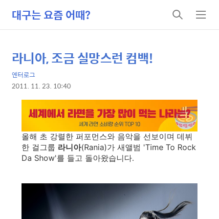
대구는 요즘 어때?
검
메
색
뉴
라니아, 조금 실망스런 컴백!
상
본
문
세
엔터로그
제
컨
2011. 11. 23. 10:40
목
본
텐
문
츠
올해 초 강렬한 퍼포먼스와 음악을 선보이며 데뷔
한 걸그룹
라니아
(Rania)가 새앨범 'Time To Rock
Da Show'를 들고 돌아왔습니다.