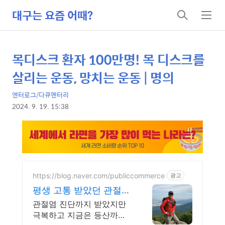
대구는 요즘 어때?
검
메
색
뉴
목디스크 환자 100만명! 목 디스크를
상
본
문
세
살리는 운동, 망치는 운동 | 명의
제
컨
목
엔터로그/다큐멘터리
텐
2024. 9. 19. 15:38
츠
본
문
https://blog.naver.com/publiccommerce
광고
평생 고통 받았던 관절
통증 이제는 극복했습니
관절염 진단까지 받았지만
다.
극복하고 지금은 등산까지