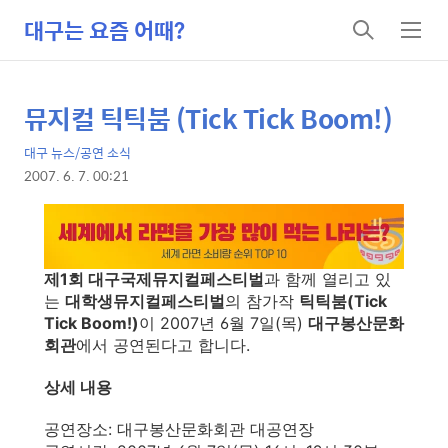
대구는 요즘 어때?
검
메
색
뉴
뮤지컬 틱틱붐 (Tick Tick Boom!)
상
본
문
세
대구 뉴스/공연 소식
제
컨
2007. 6. 7. 00:21
목
본
텐
문
츠
제1회 대구국제뮤지컬페스티벌
과 함께 열리고 있
는
대학생뮤지컬페스티벌
의 참가작
틱틱붐(Tick
Tick Boom!)
이 2007년 6월 7일(목)
대구봉산문화
회관
에서 공연된다고 합니다.
상세 내용
공연장소: 대구봉산문화회관 대공연장