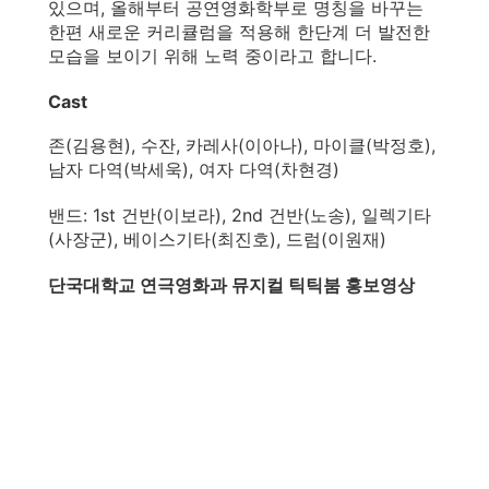
있으며, 올해부터 공연영화학부로 명칭을 바꾸는
한편 새로운 커리큘럼을 적용해 한단계 더 발전한
모습을 보이기 위해 노력 중이라고 합니다.
Cast
존(김용현), 수잔, 카레사(이아나), 마이클(박정호),
남자 다역(박세욱), 여자 다역(차현경)
밴드: 1st 건반(이보라), 2nd 건반(노송), 일렉기타
(사장군), 베이스기타(최진호), 드럼(이원재)
단국대학교 연극영화과 뮤지컬 틱틱붐 홍보영상