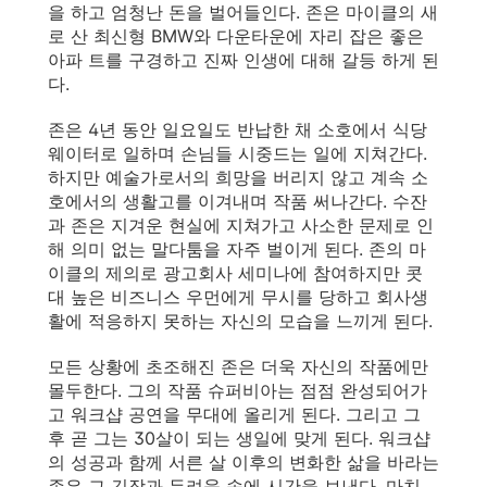
을 하고 엄청난 돈을 벌어들인다. 존은 마이클의 새
로 산 최신형 BMW와 다운타운에 자리 잡은 좋은
아파 트를 구경하고 진짜 인생에 대해 갈등 하게 된
다.
존은 4년 동안 일요일도 반납한 채 소호에서 식당
웨이터로 일하며 손님들 시중드는 일에 지쳐간다.
하지만 예술가로서의 희망을 버리지 않고 계속 소
호에서의 생활고를 이겨내며 작품 써나간다. 수잔
과 존은 지겨운 현실에 지쳐가고 사소한 문제로 인
해 의미 없는 말다툼을 자주 벌이게 된다. 존의 마
이클의 제의로 광고회사 세미나에 참여하지만 콧
대 높은 비즈니스 우먼에게 무시를 당하고 회사생
활에 적응하지 못하는 자신의 모습을 느끼게 된다.
모든 상황에 초조해진 존은 더욱 자신의 작품에만
몰두한다. 그의 작품 슈퍼비아는 점점 완성되어가
고 워크샵 공연을 무대에 올리게 된다. 그리고 그
후 곧 그는 30살이 되는 생일에 맞게 된다. 워크샵
의 성공과 함께 서른 살 이후의 변화한 삶을 바라는
존은 그 긴장과 두려움 속에 시간을 보낸다. 마치