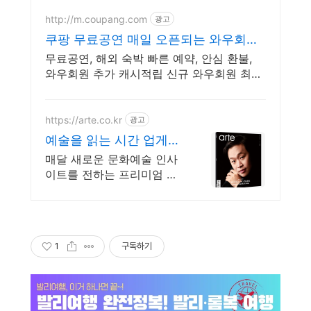
http://m.coupang.com
광고
쿠팡 무료공연 매일 오픈되는 와우회원
특가
무료공연, 해외 숙박 빠른 예약, 안심 환불,
와우회원 추가 캐시적립 신규 와우회원 최대
2만3천원 쿠폰팩+5% 추가적립 혜택! 여행도
이제 쿠팡에서!
https://arte.co.kr
광고
예술을 읽는 시간 업게
리더들이 선택한 매거진
매달 새로운 문화예술 인사
이트를 전하는 프리미엄 월
간 매거진입니다. 아르떼매
거진 체험판을 지금 경험해
보세요
1
구독하기