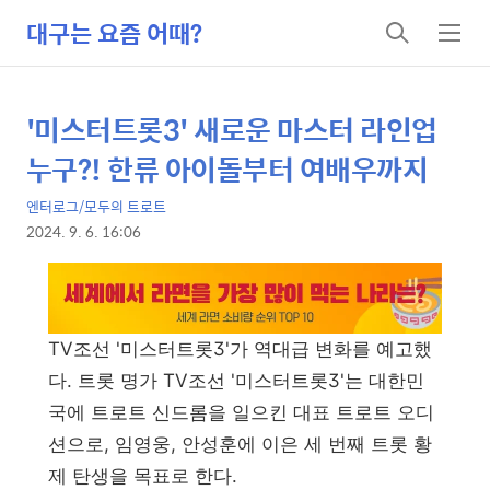
대구는 요즘 어때?
검
메
색
뉴
'미스터트롯3' 새로운 마스터 라인업
상
본
문
세
누구?! 한류 아이돌부터 여배우까지
제
컨
목
엔터로그/모두의 트로트
텐
2024. 9. 6. 16:06
츠
본
문
TV조선 '미스터트롯3'가 역대급 변화를 예고했
다. 트롯 명가 TV조선 '미스터트롯3'는 대한민
국에 트로트 신드롬을 일으킨 대표 트로트 오디
션으로, 임영웅, 안성훈에 이은 세 번째 트롯 황
제 탄생을 목표로 한다.