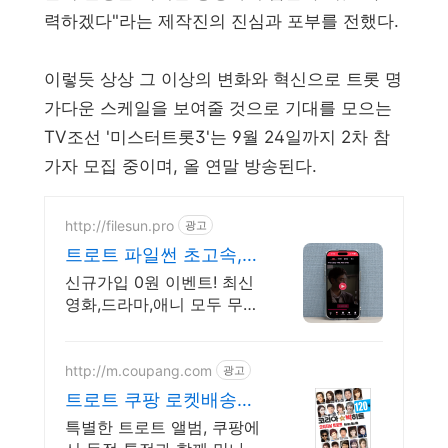
력하겠다"라는 제작진의 진심과 포부를 전했다.
이렇듯 상상 그 이상의 변화와 혁신으로 트롯 명
가다운 스케일을 보여줄 것으로 기대를 모으는
TV조선 '미스터트롯3'는 9월 24일까지 2차 참
가자 모집 중이며, 올 연말 방송된다.
http://filesun.pro
광고
트로트 파일썬 초고속,
4K 실시간 보기!
신규가입 0원 이벤트! 최신
영화,드라마,애니 모두 무료!
4K 스트리밍
http://m.coupang.com
광고
트로트 쿠팡 로켓배송으
로 빠르게 즐겨요
특별한 트로트 앨범, 쿠팡에