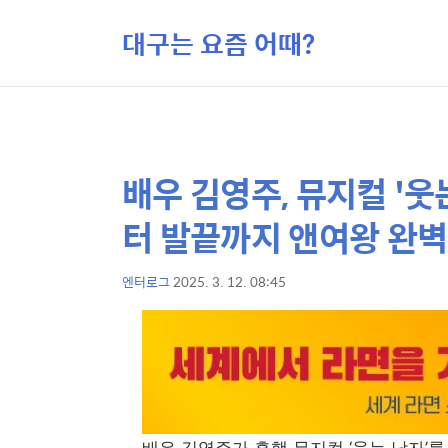
대구는 요즘 어때?
배우 김영주, 뮤지컬 '웃
상
본
문
세
터 발끝까지 앤여왕 완벽
제
컨
목
텐
엔터로그
2025. 3. 12. 08:45
본
츠
문
배우 김영주가 흥행 뮤지컬 ‘웃는 남자’