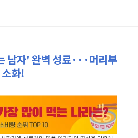
는 남자' 완벽 성료···머리부
 소화!
를 성황리에 성료하며 명품 연기자의 명성을 입증해