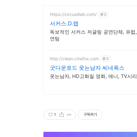
https://circusdlab.com/
광고
서커스.D.랩
독보적인 서커스 저글링 공연단체, 유럽,
연팀
http://clean.cinefox.com
광고
굿다운로드 웃는남자 씨네폭스
웃는남자, HD고화질 영화, 애니, TV시
1
구독하기