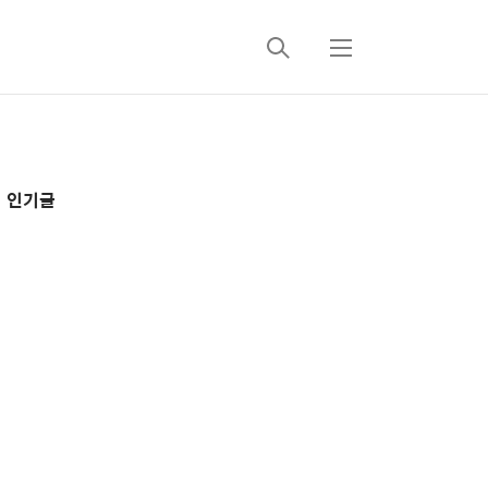
검
메
색
뉴
추
인기글
가
정
보