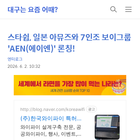
대구는 요즘 어때?
검
메
색
뉴
스타쉽, 일본 아뮤즈와 7인조 보이그룹
상
본
문
세
'AEN(에이엔)' 론칭!
제
컨
목
엔터로그
텐
2026. 6. 2. 10:32
츠
본
문
http://blog.naver.com/koreawifi
광고
(주)한국와이파이 특허,
벤처 1:1 맞춤 상담 및 견
와이파이 설계구축 전문, 공
적
공와이파이, 행사, 이벤트,