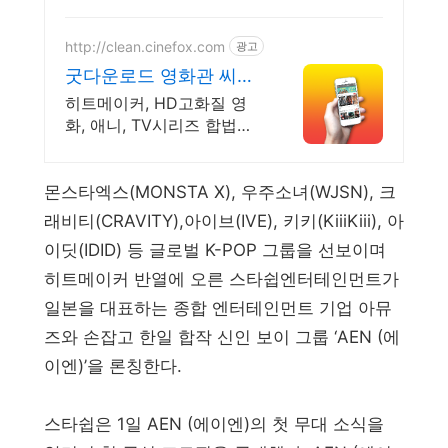
IOT, 건축시설 와이파이 설
계 구축 프로모션 전문회사,
팝업스토어 등 다수 레퍼런
http://clean.cinefox.com
광고
스 보유
굿다운로드 영화관 씨네
폭스
히트메이커, HD고화질 영
화, 애니, TV시리즈 합법다
운, 스마트폰 실시간감상.
몬스타엑스(MONSTA X), 우주소녀(WJSN), 크
래비티(CRAVITY),아이브(IVE), 키키(KiiiKiii), 아
이딧(IDID) 등 글로벌 K-POP 그룹을 선보이며
히트메이커 반열에 오른 스타쉽엔터테인먼트가
일본을 대표하는 종합 엔터테인먼트 기업 아뮤
즈와 손잡고 한일 합작 신인 보이 그룹 ‘AEN (에
이엔)’을 론칭한다.
스타쉽은 1일 AEN (에이엔)의 첫 무대 소식을