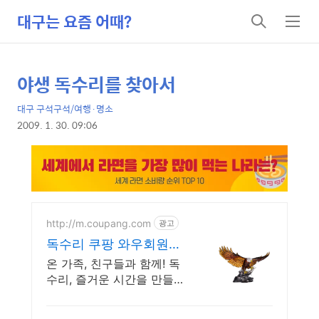
대구는 요즘 어때?
검
메
색
뉴
야생 독수리를 찾아서
상
본
문
세
대구 구석구석/여행·명소
제
컨
2009. 1. 30. 09:06
목
본
텐
문
츠
http://m.coupang.com
광고
독수리 쿠팡 와우회원
30일 무료반품
온 가족, 친구들과 함께! 독
수리, 즐거운 시간을 만들어
보세요. 집콕 스트레스 날리
고, 쿠팡 로켓배송으로 활기