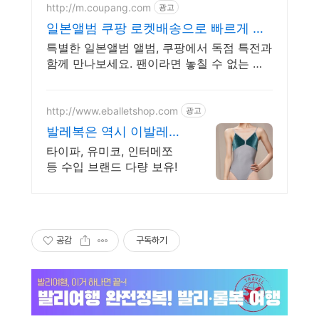
http://m.coupang.com
광고
일본앨범 쿠팡 로켓배송으로 빠르게 즐
겨요
특별한 일본앨범 앨범, 쿠팡에서 독점 특전과
함께 만나보세요. 팬이라면 놓칠 수 없는 초
판 앨범! 와우회원 무료반품으로 걱정 없이.
http://www.eballetshop.com
광고
발레복은 역시 이발레샵
해외발레복 브랜드 최다
타이파, 유미코, 인터메쪼
보유
등 수입 브랜드 다량 보유!
공감
구독하기