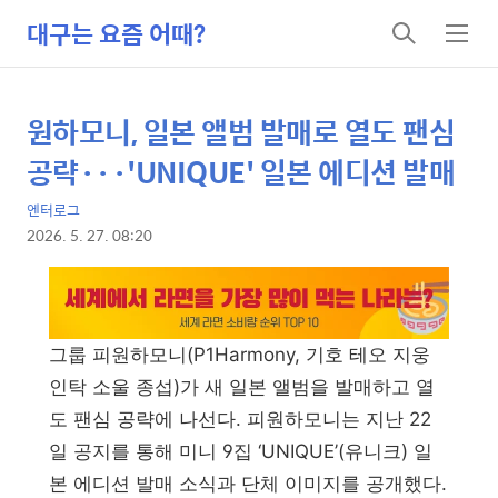
대구는 요즘 어때?
검
메
색
뉴
원하모니, 일본 앨범 발매로 열도 팬심
상
본
문
세
공략···'UNIQUE' 일본 에디션 발매
제
컨
목
엔터로그
텐
2026. 5. 27. 08:20
츠
본
문
그룹 피원하모니(P1Harmony, 기호 테오 지웅
인탁 소울 종섭)가 새 일본 앨범을 발매하고 열
도 팬심 공략에 나선다. 피원하모니는 지난 22
일 공지를 통해 미니 9집 ‘UNIQUE’(유니크) 일
본 에디션 발매 소식과 단체 이미지를 공개했다.