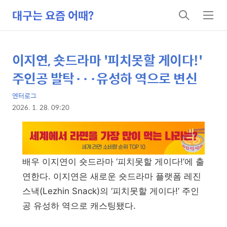
대구는 요즘 어때?
검
메
색
뉴
이지연, 숏드라마 '피치못할 게이다!'
상
본
문
세
주인공 발탁···유성하 역으로 변신
제
컨
목
엔터로그
텐
2026. 1. 28. 09:20
츠
본
문
배우 이지연이 숏드라마 ‘피치못할 게이다!’에 출
연한다. 이지연은 새로운 숏드라마 플랫폼 레진
스낵(Lezhin Snack)의 ‘피치못할 게이다!’ 주인
공 유성하 역으로 캐스팅됐다.