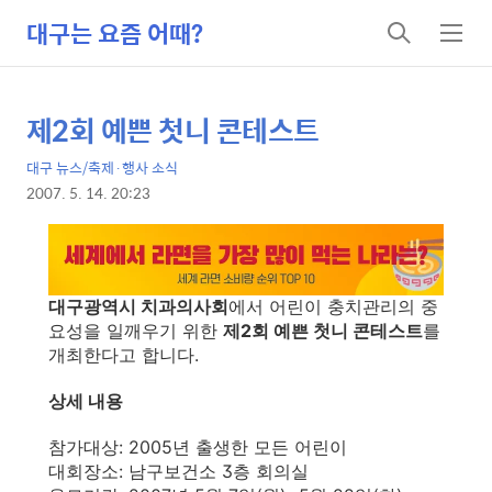
대구는 요즘 어때?
검
메
색
뉴
제2회 예쁜 첫니 콘테스트
상
본
문
세
대구 뉴스/축제·행사 소식
제
컨
2007. 5. 14. 20:23
목
본
텐
문
츠
대구광역시 치과의사회
에서 어린이 충치관리의 중
요성을 일깨우기 위한
제2회 예쁜 첫니 콘테스트
를
개최한다고 합니다.
상세 내용
참가대상: 2005년 출생한 모든 어린이
대회장소: 남구보건소 3층 회의실