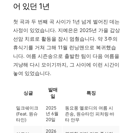
어 있던 1년
첫 곡과 두 번째 곡 사이가 1년 넘게 벌어진 데는
사정이 있었습니다. 지예은은 2025년 가을 갑상
선암 치료로 활동을 잠시 멈췄습니다. 약 3주의
휴식기를 거쳐 그해 11월 런닝맨으로 복귀했습
니다. 여름 시즌송으로 출발한 팀이 다음 여름을
겨냥해 다시 모이기까지, 그 사이에 이런 시간이
놓여 있었습니다.
발매
싱글
특징
일
밀크쉐이크
2025
동요풍 멜로디의 여름 시
년 6월
(Feat. 원슈
즌송, 원슈타인 피처링·바
20일
타인)
타 안무
2026