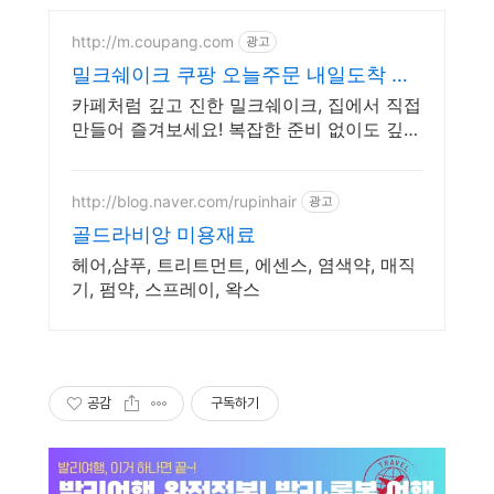
http://m.coupang.com
광고
밀크쉐이크 쿠팡 오늘주문 내일도착 로
켓배송
카페처럼 깊고 진한 밀크쉐이크, 집에서 직접
만들어 즐겨보세요! 복잡한 준비 없이도 깊은
풍미, 쿠팡 로켓배송으로 빠르게 만나보세요.
http://blog.naver.com/rupinhair
광고
골드라비앙 미용재료
헤어,샴푸, 트리트먼트, 에센스, 염색약, 매직
기, 펌약, 스프레이, 왁스
공감
구독하기