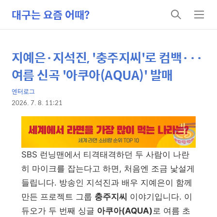
대구는 요즘 어때?
검
메
색
뉴
지예은·지석진, '충주지씨'로 컴백···
상
본
문
세
여름 신곡 '아쿠아(AQUA)' 발매
제
컨
목
엔터로그
텐
2026. 7. 8. 11:21
츠
본
문
SBS 런닝맨에서 티격태격하던 두 사람이 나란
히 마이크를 잡는다고 하면, 처음엔 조금 낯설게
들립니다. 방송인 지석진과 배우 지예은이 함께
만든 프로젝트 그룹
충주지씨
이야기입니다. 이
듀오가 두 번째 싱글
아쿠아(AQUA)
로 여름 초