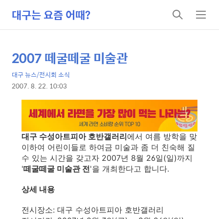
대구는 요즘 어때?
검
메
색
뉴
2007 떼굴떼굴 미술관
상
본
문
세
대구 뉴스/전시회 소식
제
컨
2007. 8. 22. 10:03
목
본
텐
문
츠
대구 수성아트피아 호반갤러리
에서 여름 방학을 맞
이하여 어린이들로 하여금 미술과 좀 더 친숙해 질
수 있는 시간을 갖고자 2007년 8월 26일(일)까지
'
떼굴떼굴 미술관 전
'을 개최한다고 합니다.
상세 내용
전시장소: 대구 수성아트피아 호반갤러리