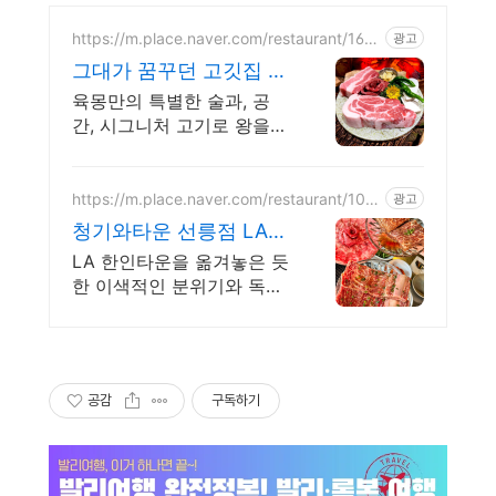
https://m.place.naver.com/restaurant/163
광고
9516083
그대가 꿈꾸던 고깃집 육
몽
육몽만의 특별한 술과, 공
간, 시그니처 고기로 왕을
모시듯 손님을 대접합니다
https://m.place.naver.com/restaurant/104
광고
3463604
청기와타운 선릉점 LA한
인타운을 통째로 옮긴맛
LA 한인타운을 옮겨놓은 듯
한 이색적인 분위기와 독보
적인 맛으로 입소문 난 고깃
집 본질에 집중한 맛과 전문
화 된 서비스로 만족스러운
경험을 선사하겠습니다.
공감
구독하기