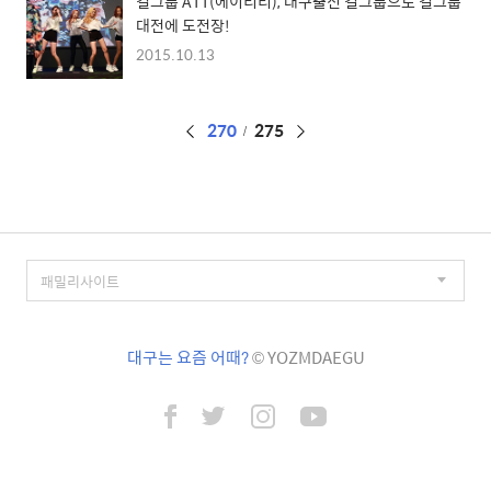
걸그룹 ATT(에이티티), 대구출신 걸그룹으로 걸그룹
대전에 도전장!
2015.10.13
페
270
275
이
징
대구는 요즘 어때?
© YOZMDAEGU