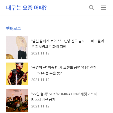
대구는 요즘 어때?
검
메
색
뉴
엔터로그
'남친 팔베개 보이스' 그_냥 신곡 발표···매드클라
운 피처링으로 화력 지원
2021.11.13
'공연의 신' 이승환, 새 브랜드 공연 '914' 런칭
···'914'는 무슨 뜻?
2021.11.12
'22일 컴백' SF9, 'RUMINATION' 재킷포스터
Blood 버전 공개
2021.11.12