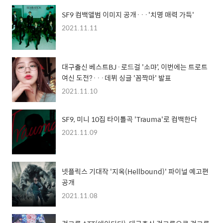
SF9 컴백앨범 이미지 공개···'치명 매력 가득'
2021.11.11
대구출신 베스트BJ·로드걸 '소먀', 이번에는 트로트
여신 도전?···데뷔 싱글 '꼼짝마' 발표
2021.11.10
SF9, 미니 10집 타이틀곡 'Trauma'로 컴백한다
2021.11.09
넷플릭스 기대작 '지옥(Hellbound)' 파이널 예고편
공개
2021.11.08