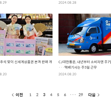
8.29
2024.08.28
 추석 맞이 신세계상품권 본격 판매 개
CJ대한통운, 내년부터 소비자엔 주7
···택배기사는 주5일 근무
8.20
2024.08.20
페
이전
1
2
3
4
5
6
···
29
다음
이
징