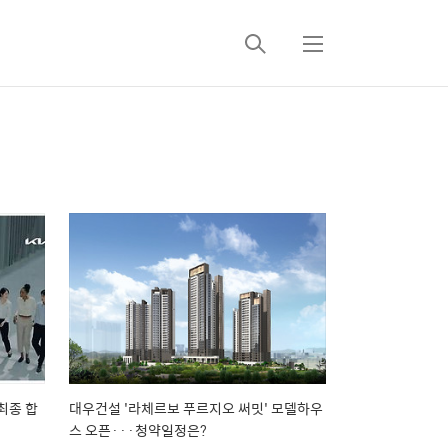
검
메
색
뉴
최종 합
대우건설 '라체르보 푸르지오 써밋' 모델하우
스 오픈···청약일정은?