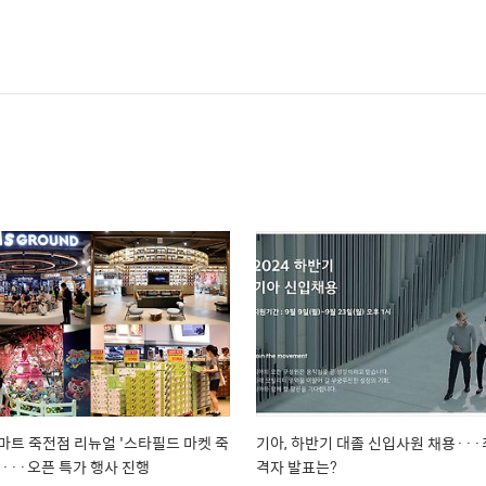
마트 죽전점 리뉴얼 '스타필드 마켓 죽
기아, 하반기 대졸 신입사원 채용···
픈···오픈 특가 행사 진행
격자 발표는?