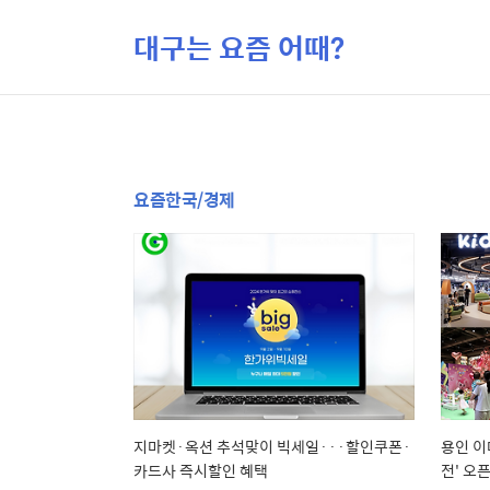
대구는 요즘 어때?
요즘한국/경제
지마켓·옥션 추석맞이 빅세일···할인쿠폰·
용인 이
카드사 즉시할인 혜택
전' 오