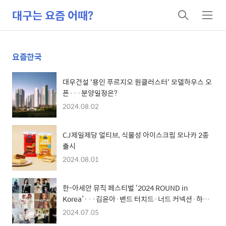
대구는 요즘 어때?
검
메
색
뉴
요즘한국
대우건설 '용인 푸르지오 원클러스터' 모델하우스 오
픈···분양일정은?
2024.08.02
CJ제일제당 얼티브, 식물성 아이스크림 모나카 2종
출시
2024.08.01
한-아세안 뮤직 페스티벌 ‘2024 ROUND in
Korea’···김윤아·밴드 터치드·너드 커넥션·하이
키 등
2024.07.05