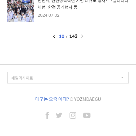
인천시, 인천상륙작전 기념 대규모 행사···밀리터리
체험·함정 공개행사 등
2024.07.02
페
10
143
이
징
대구는 요즘 어때?
© YOZMDAEGU