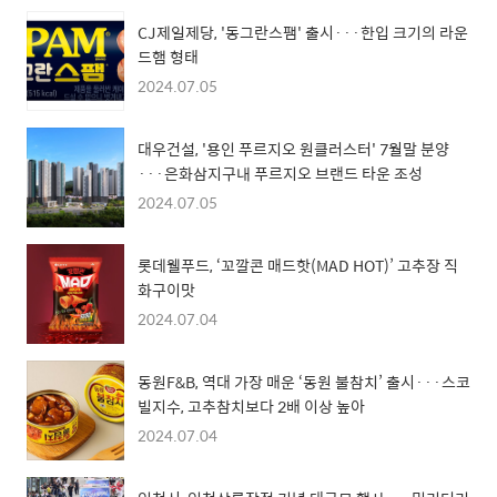
CJ제일제당, '동그란스팸' 출시···한입 크기의 라운
드햄 형태
2024.07.05
대우건설, '용인 푸르지오 원클러스터' 7월말 분양
···은화삼지구내 푸르지오 브랜드 타운 조성
2024.07.05
롯데웰푸드, ‘꼬깔콘 매드핫(MAD HOT)’ 고추장 직
화구이맛
2024.07.04
동원F&B, 역대 가장 매운 ‘동원 불참치’ 출시···스코
빌지수, 고추참치보다 2배 이상 높아
2024.07.04