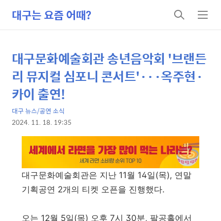
대구는 요즘 어때?
검
메
색
뉴
대구문화예술회관 송년음악회 '브랜든
상
본
문
세
리 뮤지컬 심포니 콘서트'···옥주현·
제
컨
카이 출연!
목
텐
대구 뉴스/공연 소식
츠
2024. 11. 18. 19:35
본
문
대구문화예술회관은 지난 11월 14일(목), 연말
기획공연 2개의 티켓 오픈을 진행했다.
오는 12월 5일(목) 오후 7시 30분, 팔공홀에서