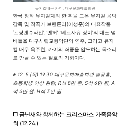
뮤지컬배우 카이, 대구문화예술회관
한국 창작 뮤지컬계의 한 획을 그은 뮤지컬 음악
감독 및 작곡가 브랜든리(이성준)의 대표작품
‘프랑켄슈타인’, ‘벤허’, ‘베르사유 장미’의 대표 넘
버들을 대구시립교향악단의 연주, 그리고 뮤지
컬 배우 옥주현, 카이의 좌중을 압도하는 목소리
로 만날 수 있는 절호의 기회이다.
※ 12. 5.(목) 19:30 대구문화예술회관 팔공홀,
초등학생 이상 관람, R석 8만 원, S석 6만 원, A
석 4만 원, H석 3만 원
□ 금난새와 함께하는 크리스마스 가족음악
회 (12.24.)