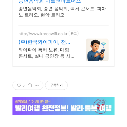
송년음악회 아트앤파트너스
송년음악회, 송년 음악회, 렉처 콘서트, 피아
노 트리오, 현악 트리오
http://www.koreawifi.co.kr
광고
(주)한국와이파이, 전문
업체 설계및구축
와이파이 특허 보유, 대형
콘서트, 실내 공연장 등 시
공 경험 다수 벤처 기업 어
디서나 끊김없이! 와이파이
특허 보유, 다양한 시공경험
을 가진 전문성있는 기업
5
구독하기