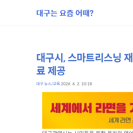
대구는 요즘 어때?
대구시, 스마트리스닝 재
상
본
문
세
료 제공
제
컨
목
텐
대구 뉴스/교육
2026. 6. 2. 10:18
본
츠
문
대구광역시는 시민들을 위한 온라인 영어학