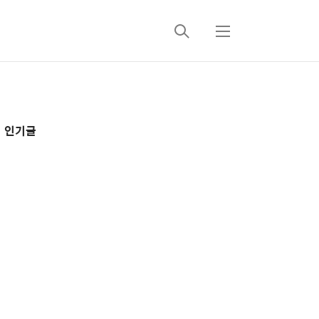
검
메
색
뉴
추
인기글
가
정
보