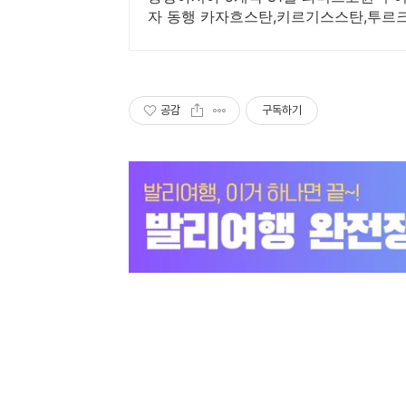
자 동행 카자흐스탄,키르기스스탄,투르
시아 5스탄여행!
공감
구독하기