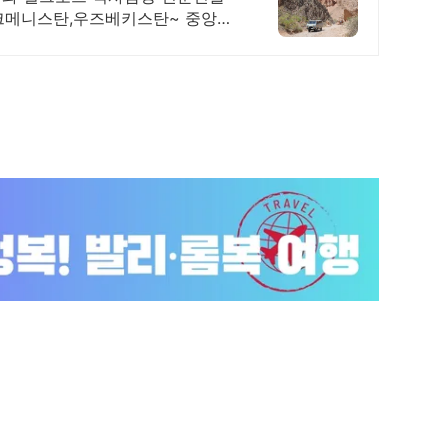
크메니스탄,우즈베키스탄~ 중앙아