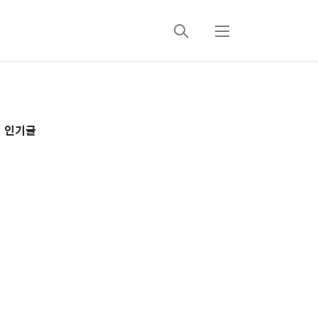
검
메
색
뉴
추
인기글
가
정
보