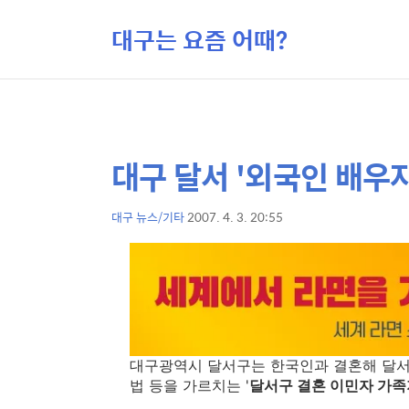
대구는 요즘 어때?
대구 달서 '외국인 배우
상
본
문
세
제
대구 뉴스/기타
2007. 4. 3. 20:55
컨
본
목
텐
문
츠
대구광역시 달서구는 한국인과 결혼해 달서
법 등을 가르치는 '
달서구 결혼 이민자 가