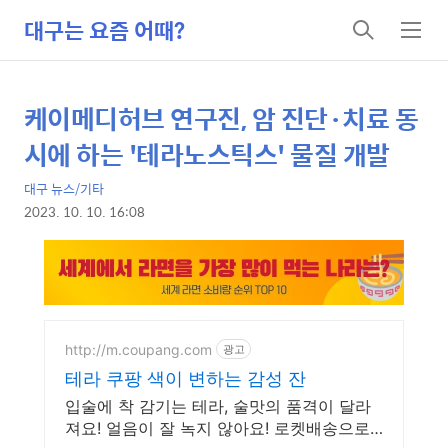
대구는 요즘 어때?
검
메
색
뉴
케이메디허브 연구진, 암 진단·치료 동
상
본
문
세
시에 하는 '테라노스틱스' 물질 개발
제
컨
목
대구 뉴스/기타
텐
2023. 10. 10. 16:08
츠
본
문
http://m.coupang.com
광고
테라 쿠팡 색이 변하는 감성 잔
입술에 착 감기는 테라, 술맛의 품격이 달라
져요! 얼음이 잘 녹지 않아요! 로켓배송으로