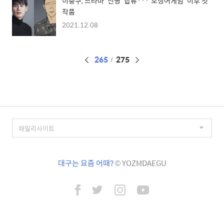
이충구, 드라마 '신병' 합류···'오징어게임' 이후 첫
작품
2021.12.08
페
265
275
이
징
대구는 요즘 어때?
© YOZMDAEGU