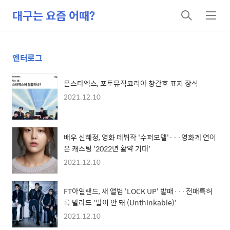
대구는 요즘 어때?
검
메
색
뉴
엔터로그
몬스타엑스, 포토뮤직코리아 창간호 표지 장식
2021.12.10
배우 신혜정, 영화 데뷔작 '수퍼모델'···영화계 연이
은 캐스팅 '2022년 활약 기대'
2021.12.10
FT아일랜드, 새 앨범 'LOCK UP' 발매···전매특허
록 발라드 '말이 안 돼 (Unthinkable)'
2021.12.10