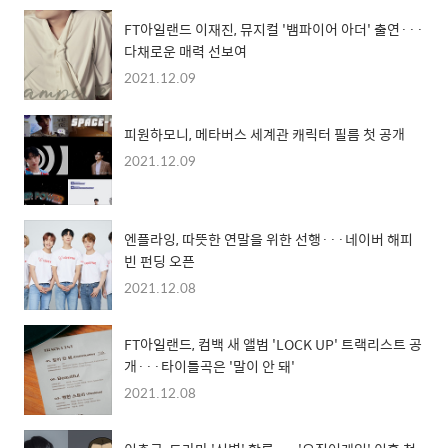
FT아일랜드 이재진, 뮤지컬 '뱀파이어 아더' 출연···
다채로운 매력 선보여
2021.12.09
피원하모니, 메타버스 세계관 캐릭터 필름 첫 공개
2021.12.09
엔플라잉, 따뜻한 연말을 위한 선행···네이버 해피
빈 펀딩 오픈
2021.12.08
FT아일랜드, 컴백 새 앨범 'LOCK UP' 트랙리스트 공
개···타이틀곡은 '말이 안 돼'
2021.12.08