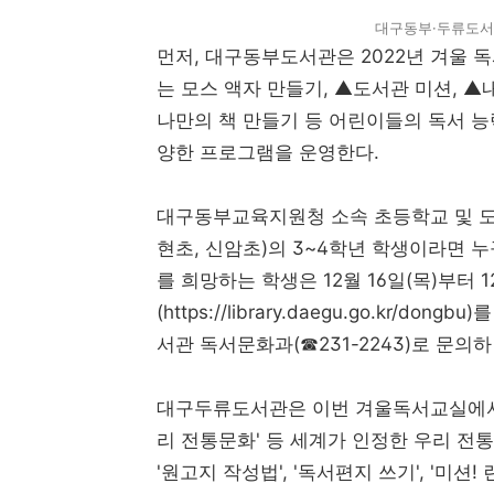
대구동부·두류도서
먼저, 대구동부도서관은 2022년 겨울 
는 모스 액자 만들기, ▲도서관 미션, 
나만의 책 만들기 등 어린이들의 독서 능
양한 프로그램을 운영한다.
대구동부교육지원청 소속 초등학교 및 도서
현초, 신암초)의 3~4학년 학생이라면 누
를 희망하는 학생은 12월 16일(목)부터 
(https://library.daegu.go.kr/
서관 독서문화과(☎231-2243)로 문의하
대구두류도서관은 이번 겨울독서교실에서 '
리 전통문화' 등 세계가 인정한 우리 전
'원고지 작성법', '독서편지 쓰기', '미션