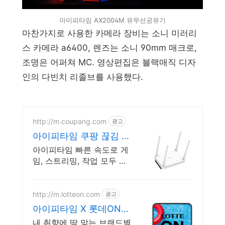
아이피타임 AX2004M 유무선공유기
마찬가지로 사용한 카메라 장비는 소니 미러리
스 카메라 a6400, 렌즈는 소니 90mm 매크로,
조명은 어퍼쳐 MC. 영상편집은 블랙매직 디자
인의 다빈치 리졸브를 사용했다.
http://m.coupang.com
광고
아이피타임 쿠팡 끊김 없
는 속도를 경험하세요
아이피타임 빠른 속도로 게
임, 스트리밍, 작업 모두 쾌
적하게! 버벅거림 없는 초고
속 인터넷, 로켓배송으로 지
금 바로 만나보세요!
http://m.lotteon.com
광고
아이피타임 X 롯데ON
첫구매 최대 5천원 혜택!
내 취향에 딱 맞는 브랜드별