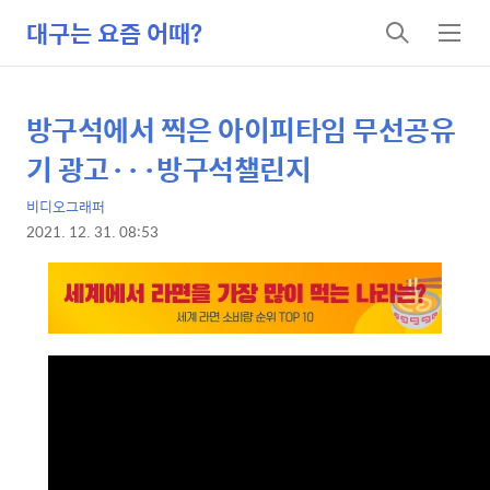
대구는 요즘 어때?
검
메
색
뉴
방구석에서 찍은 아이피타임 무선공유
상
본
문
세
기 광고···방구석챌린지
제
컨
목
비디오그래퍼
텐
2021. 12. 31. 08:53
츠
본
문