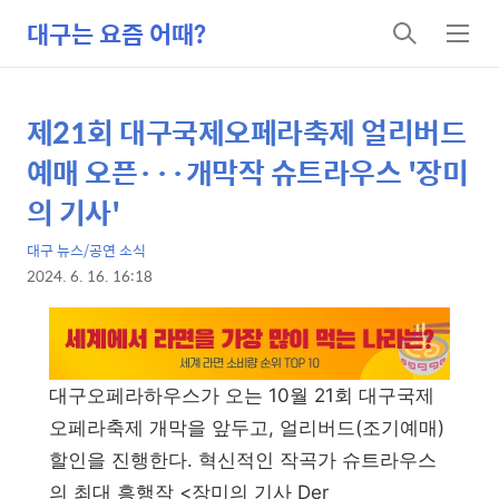
대구는 요즘 어때?
검
메
색
뉴
제21회 대구국제오페라축제 얼리버드
상
본
문
세
예매 오픈···개막작 슈트라우스 '장미
제
컨
의 기사'
목
텐
대구 뉴스/공연 소식
츠
2024. 6. 16. 16:18
본
문
대구오페라하우스가 오는 10월 21회 대구국제
오페라축제 개막을 앞두고, 얼리버드(조기예매)
할인을 진행한다. 혁신적인 작곡가 슈트라우스
의 최대 흥행작 <장미의 기사 Der