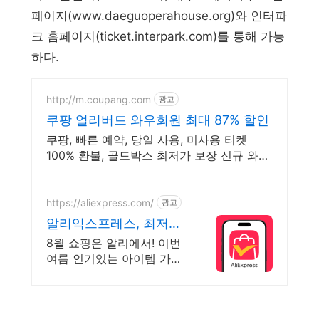
페이지(www.daeguoperahouse.org)와 인터파
크 홈페이지(ticket.interpark.com)를 통해 가능
하다.
http://m.coupang.com
광고
쿠팡 얼리버드 와우회원 최대 87% 할인
쿠팡, 빠른 예약, 당일 사용, 미사용 티켓
100% 환불, 골드박스 최저가 보장 신규 와우
회원 최대 2만3천원 쿠폰팩+5% 추가적립
혜택! 여행도 이제 쿠팡에서!
https://aliexpress.com/
광고
알리익스프레스, 최저가
도전 오늘의특가 지금 확
8월 쇼핑은 알리에서! 이번
인해보세요
여름 인기있는 아이템 가득
지금 할인가로 구매하러가
요 쏟아지는 혜택, 알리익스
프레스