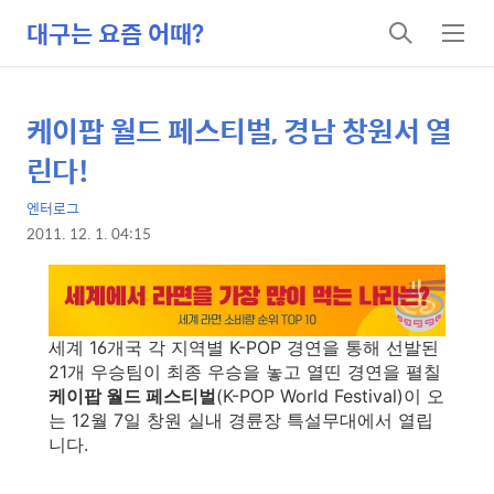
대구는 요즘 어때?
검
메
색
뉴
케이팝 월드 페스티벌, 경남 창원서 열
상
본
문
세
린다!
제
컨
목
엔터로그
텐
2011. 12. 1. 04:15
츠
본
문
세계 16개국 각 지역별 K-POP 경연을 통해 선발된
21개 우승팀이 최종 우승을 놓고 열띤 경연을 펼칠
케이팝 월드 페스티벌
(K-POP World Festival)이 오
는 12월 7일 창원 실내 경륜장 특설무대에서 열립
니다.