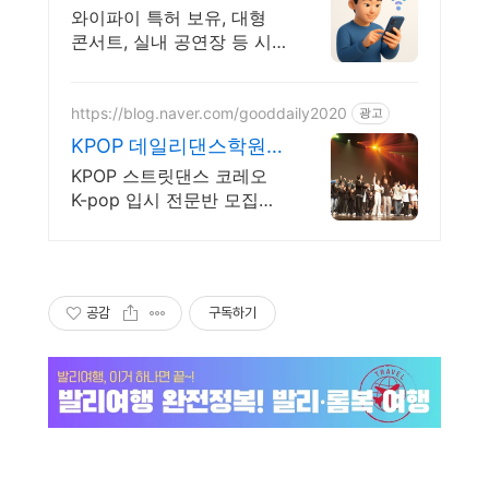
업체 설계및구축
와이파이 특허 보유, 대형
콘서트, 실내 공연장 등 시
공 경험 다수 벤처 기업 축
적된 기술력으로 안정적이
고 전문화된 서비스를 제공
https://blog.naver.com/gooddaily2020
광고
하는 기업
KPOP 데일리댄스학원
스트릿댄스 코레오 입시
KPOP 스트릿댄스 코레오
전문반
K-pop 입시 전문반 모집중
스트릿/코레오 입시 전문!
상위권 무용과 합격 보장,
1:1 피드백과 체계적인 입
공감
구독하기