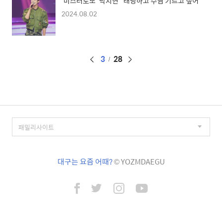
'미스터로또' 박지현 "태닝하고 수염 기르고 싶어"
2024.08.02
페
3
28
이
징
대구는 요즘 어때?
© YOZMDAEGU